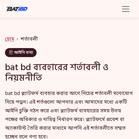
হোম
শর্তাবলী
আইনি তথ্য
bat bd ব্যবহারের শর্তাবলী ও
নিয়মনীতি
bat bd প্ল্যাটফর্ম ব্যবহার করার আগে নিচের শর্তাবলী মনোযোগ
দিয়ে পড়ুন। এই শর্তগুলো আপনার এবং আমাদের মধ্যে একটি
আইনি চুক্তি গঠন করে এবং প্ল্যাটফর্ম ব্যবহারের সময় উভয়
পক্ষের অধিকার ও দায়িত্ব নির্ধারণ করে। প্ল্যাটফর্মে প্রবেশ বা
অ্যাকাউন্ট তৈরি করার মাধ্যমে আপনি এই শর্তাবলীতে সম্মত
হচ্ছেন বলে গণ্য হবে।