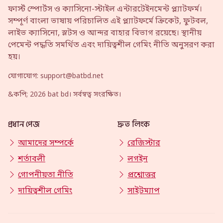
ফার্স্ট স্পোর্টস ও ক্যাসিনো-স্টাইল এন্টারটেইনমেন্ট প্ল্যাটফর্ম।
সম্পূর্ণ বাংলা ভাষায় পরিচালিত এই প্ল্যাটফর্মে ক্রিকেট, ফুটবল,
লাইভ ক্যাসিনো, স্লটস ও আন্দর বাহার বিভাগ রয়েছে। স্থানীয়
পেমেন্ট পদ্ধতি সমর্থিত এবং দায়িত্বশীল গেমিং নীতি অনুসরণ করা
হয়।
যোগাযোগ:
support@batbd.net
&কপি; 2026 bat bd। সর্বস্বত্ব সংরক্ষিত।
প্রধান পেজ
দ্রুত লিংক
আমাদের সম্পর্কে
রেজিস্টার
শর্তাবলী
লগইন
গোপনীয়তা নীতি
প্রশ্নোত্তর
দায়িত্বশীল গেমিং
সাইটম্যাপ