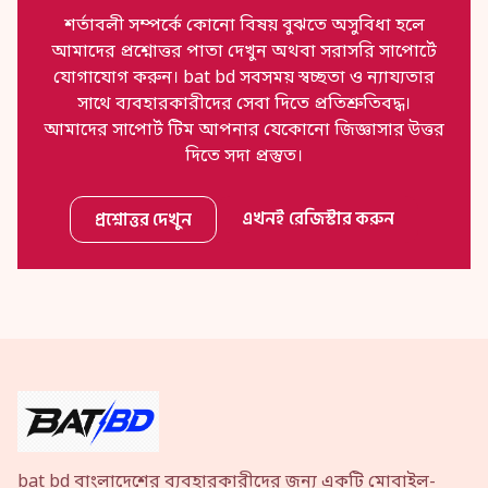
শর্তাবলী সম্পর্কে কোনো বিষয় বুঝতে অসুবিধা হলে
আমাদের প্রশ্নোত্তর পাতা দেখুন অথবা সরাসরি সাপোর্টে
যোগাযোগ করুন। bat bd সবসময় স্বচ্ছতা ও ন্যায্যতার
সাথে ব্যবহারকারীদের সেবা দিতে প্রতিশ্রুতিবদ্ধ।
আমাদের সাপোর্ট টিম আপনার যেকোনো জিজ্ঞাসার উত্তর
দিতে সদা প্রস্তুত।
এখনই রেজিস্টার করুন
প্রশ্নোত্তর দেখুন
bat bd বাংলাদেশের ব্যবহারকারীদের জন্য একটি মোবাইল-