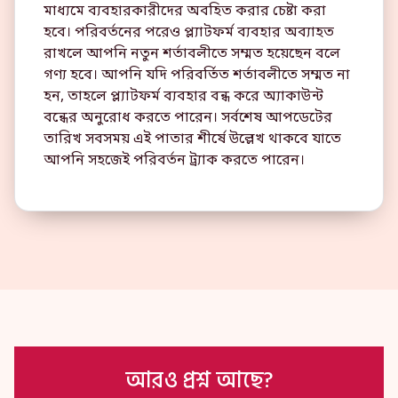
মাধ্যমে ব্যবহারকারীদের অবহিত করার চেষ্টা করা
হবে। পরিবর্তনের পরেও প্ল্যাটফর্ম ব্যবহার অব্যাহত
রাখলে আপনি নতুন শর্তাবলীতে সম্মত হয়েছেন বলে
গণ্য হবে। আপনি যদি পরিবর্তিত শর্তাবলীতে সম্মত না
হন, তাহলে প্ল্যাটফর্ম ব্যবহার বন্ধ করে অ্যাকাউন্ট
বন্ধের অনুরোধ করতে পারেন। সর্বশেষ আপডেটের
তারিখ সবসময় এই পাতার শীর্ষে উল্লেখ থাকবে যাতে
আপনি সহজেই পরিবর্তন ট্র্যাক করতে পারেন।
আরও প্রশ্ন আছে?