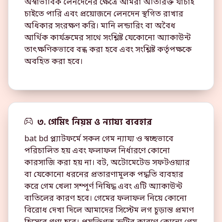
অস্বাভাবিক লেনদেনের ক্ষেত্রে আমরা অতিরিক্ত যাচাই
চাইতে পারি এবং প্রয়োজনে লেনদেন স্থগিত রাখার
অধিকার সংরক্ষণ করি। মানি লন্ডারিং বা অবৈধ
আর্থিক কার্যক্রমের সাথে সংশ্লিষ্ট যেকোনো অ্যাকাউন্ট
তাৎক্ষণিকভাবে বন্ধ করা হবে এবং সংশ্লিষ্ট কর্তৃপক্ষকে
অবহিত করা হবে।
৩. গেমিং নিয়ম ও ন্যায্য ব্যবহার
bat bd প্ল্যাটফর্মে সকল গেম ন্যায্য ও স্বচ্ছভাবে
পরিচালিত হয় এবং ফলাফল নির্ধারণে কোনো
কারসাজি করা হয় না। বট, অটোমেটেড সফটওয়্যার
বা যেকোনো ধরনের প্রতারণামূলক পদ্ধতি ব্যবহার
করে গেম খেলা সম্পূর্ণ নিষিদ্ধ এবং এটি অ্যাকাউন্ট
বাতিলের কারণ হবে। গেমের ফলাফল নিয়ে কোনো
বিরোধ দেখা দিলে আমাদের সিস্টেম লগ চূড়ান্ত প্রমাণ