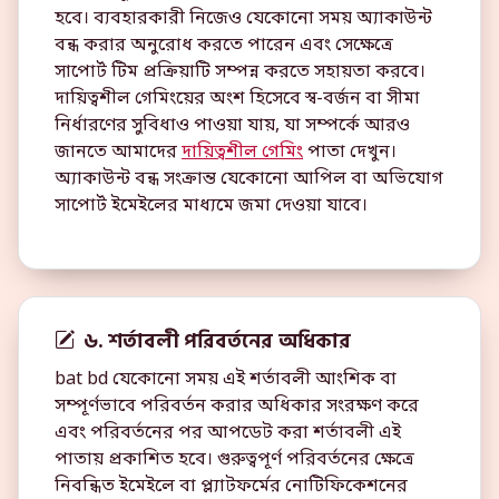
হবে। ব্যবহারকারী নিজেও যেকোনো সময় অ্যাকাউন্ট
বন্ধ করার অনুরোধ করতে পারেন এবং সেক্ষেত্রে
সাপোর্ট টিম প্রক্রিয়াটি সম্পন্ন করতে সহায়তা করবে।
দায়িত্বশীল গেমিংয়ের অংশ হিসেবে স্ব-বর্জন বা সীমা
নির্ধারণের সুবিধাও পাওয়া যায়, যা সম্পর্কে আরও
জানতে আমাদের
দায়িত্বশীল গেমিং
পাতা দেখুন।
অ্যাকাউন্ট বন্ধ সংক্রান্ত যেকোনো আপিল বা অভিযোগ
সাপোর্ট ইমেইলের মাধ্যমে জমা দেওয়া যাবে।
৬. শর্তাবলী পরিবর্তনের অধিকার
bat bd যেকোনো সময় এই শর্তাবলী আংশিক বা
সম্পূর্ণভাবে পরিবর্তন করার অধিকার সংরক্ষণ করে
এবং পরিবর্তনের পর আপডেট করা শর্তাবলী এই
পাতায় প্রকাশিত হবে। গুরুত্বপূর্ণ পরিবর্তনের ক্ষেত্রে
নিবন্ধিত ইমেইলে বা প্ল্যাটফর্মের নোটিফিকেশনের