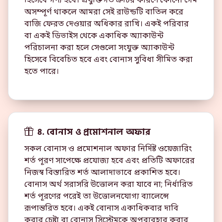
হিসেবে গণ্য হবে। প্রযুক্তিগত ত্রুটির কারণে কোনো গেম
অসম্পূর্ণ থাকলে আমরা সেই রাউন্ডটি বাতিল করে
বাজি ফেরত দেওয়ার অধিকার রাখি। একই পরিবার
বা একই ডিভাইস থেকে একাধিক অ্যাকাউন্ট
পরিচালনা করা হলে সেগুলো সংযুক্ত অ্যাকাউন্ট
হিসেবে বিবেচিত হবে এবং বোনাস সুবিধা সীমিত করা
হতে পারে।
৪. বোনাস ও প্রমোশনাল অফার
সকল বোনাস ও প্রমোশনাল অফার নির্দিষ্ট ওয়েজারিং
শর্ত পূরণ সাপেক্ষে প্রযোজ্য হবে এবং প্রতিটি অফারের
নিজস্ব বিস্তারিত শর্ত আলাদাভাবে প্রকাশিত হবে।
বোনাস অর্থ সরাসরি উত্তোলন করা যাবে না; নির্ধারিত
শর্ত পূরণের পরেই তা উত্তোলনযোগ্য ব্যালেন্সে
রূপান্তরিত হবে। একই বোনাস একাধিকবার দাবি
করার চেষ্টা বা বোনাস সিস্টেমকে অপব্যবহার করার