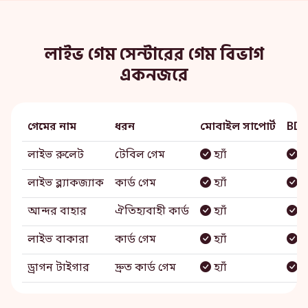
লাইভ গেম সেন্টারের গেম বিভাগ
একনজরে
গেমের নাম
ধরন
মোবাইল সাপোর্ট
BDT
লাইভ রুলেট
টেবিল গেম
হ্যাঁ
সম
লাইভ ব্ল্যাকজ্যাক
কার্ড গেম
হ্যাঁ
সম
আন্দর বাহার
ঐতিহ্যবাহী কার্ড
হ্যাঁ
সম
লাইভ বাকারা
কার্ড গেম
হ্যাঁ
সম
ড্রাগন টাইগার
দ্রুত কার্ড গেম
হ্যাঁ
সম