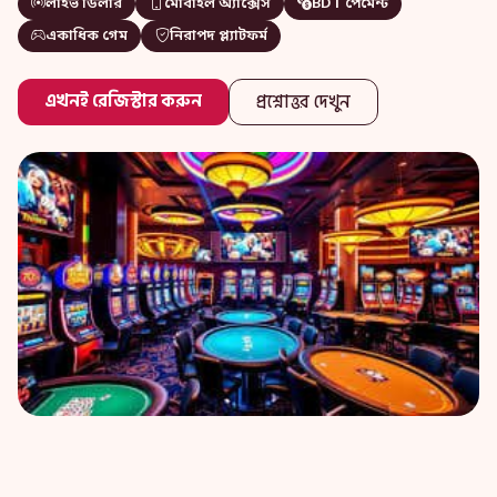
লাইভ ডিলার
মোবাইল অ্যাক্সেস
BDT পেমেন্ট
একাধিক গেম
নিরাপদ প্ল্যাটফর্ম
এখনই রেজিস্টার করুন
প্রশ্নোত্তর দেখুন